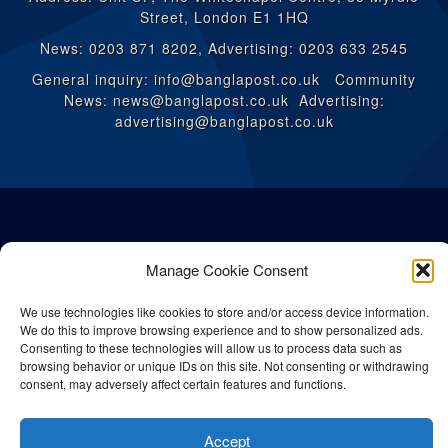
Street, London E1 1HQ
News: 0203 871 8202, Advertising: 0203 633 2545
General inquiry: info@banglapost.co.uk Community
News: news@banglapost.co.uk Advertising:
advertising@banglapost.co.uk
Manage Cookie Consent
We use technologies like cookies to store and/or access device information.
We do this to improve browsing experience and to show personalized ads.
Consenting to these technologies will allow us to process data such as
browsing behavior or unique IDs on this site. Not consenting or withdrawing
consent, may adversely affect certain features and functions.
© All rights reserved Bangla Post
2026
| Any unauthorised use or
reproduction of our content is strictly prohibited.
Accept