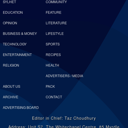
SYLHET
COMMUNITY
EDUCATION
FEATURE
OPINION
LITERATURE
BUSINESS & MONEY
LIFESTYLE
TECHNOLOGY
SPORTS
ENTERTAINMENT
RECIPES
RELIGION
HEALTH
ADVERTISERS / MEDIA
ABOUT US
PACK
ARCHIVE
CONTACT
ADVERTISING BOARD
Editor in Chief: Taz Choudhury
Address: Unit S7, The Whitechapel Centre, 85 Myrdle