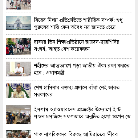
বিয়ের মিথ্যা প্রতিশ্রুতিতে শারীরিক সম্পর্ক: শুধু
পুরুষের শাস্তি কেন অবৈধ নয় জানতে চেয়ে
হাইকোর্টের রুল
ঢাকার তিন শিক্ষাপ্রতিষ্ঠানে ছাত্রদল-ছাত্রশিবির
সংঘর্ষ, আহত বেশ কয়েকজন
শহীদের আত্মত্যাগে গড়া জাতীয় ঐক্য রক্ষা করতে
হবে : প্রধানমন্ত্রী
শেখ হাসিনার বক্তব্য প্রদানে বাঁধা নেই ভারত
সরকারের
ইসলাম অ্যাওয়ারনেস প্রজেক্টের উদ্যোগে ইস্ট
লন্ডন মসজিদে সফলভাবে অনুষ্ঠিত হলো ওপেন ডে
ও এক্সিবিশন
পাক নাগরিকদের বিরুদ্ধে আমিরাতের ‘নীরব