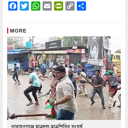
Facebook
Twitter
WhatsApp
Email
PrintFriendly
Copy
Share
Link
MORE
নারায়ণগঞ্জে ছাত্রদল-ছাত্রশিবির সংঘর্ষ