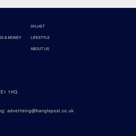
SYLHET
SS & MONEY
LIFESTYLE
ABOUT US
n E1 1HQ
g: advertising@banglapost.co.uk