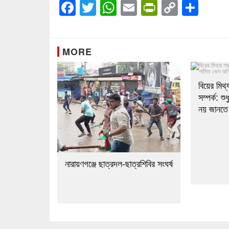
Facebook
Twitter
WhatsApp
Email
PrintFrien
Copy
Sha
Link
MORE
বিয়ের মিথ্
সম্পর্ক: শ
নয় জানতে 
নারায়ণগঞ্জে ছাত্রদল-ছাত্রশিবির সংঘর্ষ