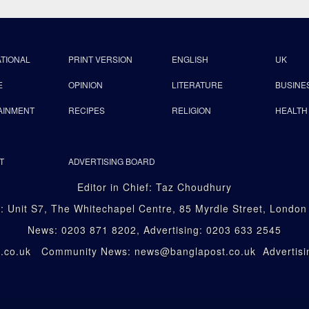
ATIONAL
PRINT VERSION
ENGLISH
UK
E
OPINION
LITERATURE
BUSINE
AINMENT
RECIPES
RELIGION
HEALTH
T
ADVERTISING BOARD
Editor in Chief: Taz Choudhury
: Unit S7, The Whitechapel Centre, 85 Myrdle Street, Londo
News: 0203 871 8202, Advertising: 0203 633 2545
st.co.uk Community News: news@banglapost.co.uk Advertisin