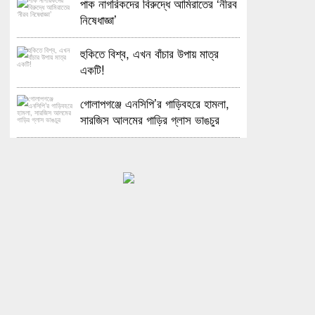
পাক নাগরিকদের বিরুদ্ধে আমিরাতের ‘নীরব
নিষেধাজ্ঞা’
হুকিতে বিশ্ব, এখন বাঁচার উপায় মাত্র
একটি!
গোলাপগঞ্জে এনসিপি’র গাড়িবহরে হামলা,
সারজিস আলমের গাড়ির গ্লাস ভাঙচুর