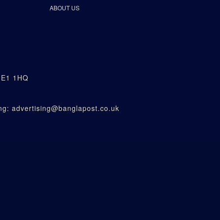
ABOUT US
n E1 1HQ
g: advertising@banglapost.co.uk