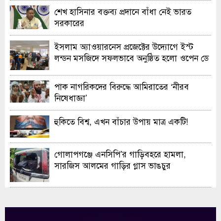
শেখ হাসিনার বক্তব্য প্রদানে বাঁধা নেই ভারত
সরকারের
ইসলাম অ্যাওয়ারনেস প্রজেক্টের উদ্যোগে ইস্ট
লন্ডন মসজিদে সফলভাবে অনুষ্ঠিত হলো ওপেন ডে
ও এক্সিবিশন
পাক নাগরিকদের বিরুদ্ধে আমিরাতের ‘নীরব
নিষেধাজ্ঞা’
হুকিতে বিশ্ব, এখন বাঁচার উপায় মাত্র একটি!
গোলাপগঞ্জে এনসিপি’র গাড়িবহরে হামলা,
সারজিস আলমের গাড়ির গ্লাস ভাঙচুর