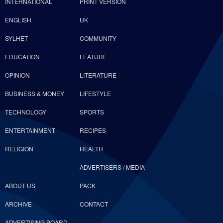
INTERNATIONAL
PRINT VERSION
ডে ও এক্সিবিশন
ENGLISH
UK
পাক নাগরিকদের বিরুদ্ধে আমিরাতের ‘নীরব
SYLHET
COMMUNITY
নিষেধাজ্ঞা’
EDUCATION
FEATURE
হুকিতে বিশ্ব, এখন বাঁচার উপায় মাত্র একটি!
OPINION
LITERATURE
BUSINESS & MONEY
LIFESTYLE
গোলাপগঞ্জে এনসিপি’র গাড়িবহরে হামলা,
TECHNOLOGY
SPORTS
সারজিস আলমের গাড়ির গ্লাস ভাঙচুর
ENTERTAINMENT
RECIPES
RELIGION
HEALTH
ADVERTISERS / MEDIA
ABOUT US
PACK
ARCHIVE
CONTACT
ADVERTISING BOARD