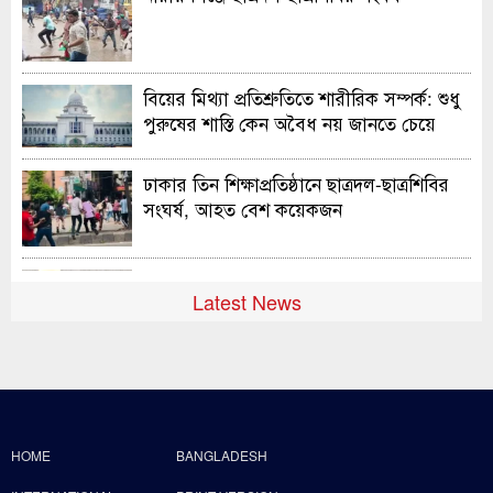
বিয়ের মিথ্যা প্রতিশ্রুতিতে শারীরিক সম্পর্ক: শুধু
পুরুষের শাস্তি কেন অবৈধ নয় জানতে চেয়ে
হাইকোর্টের রুল
ঢাকার তিন শিক্ষাপ্রতিষ্ঠানে ছাত্রদল-ছাত্রশিবির
সংঘর্ষ, আহত বেশ কয়েকজন
শহীদের আত্মত্যাগে গড়া জাতীয় ঐক্য রক্ষা
Latest News
করতে হবে : প্রধানমন্ত্রী
শেখ হাসিনার বক্তব্য প্রদানে বাঁধা নেই ভারত
সরকারের
HOME
BANGLADESH
ইসলাম অ্যাওয়ারনেস প্রজেক্টের উদ্যোগে ইস্ট
লন্ডন মসজিদে সফলভাবে অনুষ্ঠিত হলো ওপেন