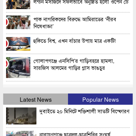
লন্ডন মসজিদে সফলভাবে অনুষ্ঠিত হলো ওপেন ডে
ও এক্সিবিশন
পাক নাগরিকদের বিরুদ্ধে আমিরাতের ‘নীরব
৮
নিষেধাজ্ঞা’
হুকিতে বিশ্ব, এখন বাঁচার উপায় মাত্র একটি!
৯
গোলাপগঞ্জে এনসিপি’র গাড়িবহরে হামলা,
১০
সারজিস আলমের গাড়ির গ্লাস ভাঙচুর
Latest News
Popular News
দুবাইতে ২০ মিনিটে শক্তিশালী সাতটি বিস্ফোরণ
নারায়ণগঞ্জে ছাত্রদল-ছাত্রশিবির সংঘর্ষ