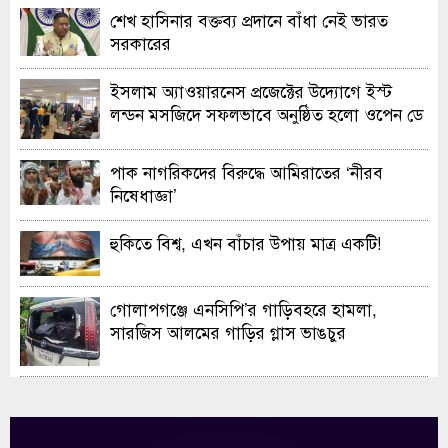
শেখ হাসিনার বক্তব্য প্রদানে বাঁধা নেই ভারত
সরকারের
ইসলাম অ্যাওয়ারনেস প্রজেক্টের উদ্যোগে ইস্ট
লন্ডন মসজিদে সফলভাবে অনুষ্ঠিত হলো ওপেন ডে
ও এক্সিবিশন
পাক নাগরিকদের বিরুদ্ধে আমিরাতের ‘নীরব
নিষেধাজ্ঞা’
হুকিতে বিশ্ব, এখন বাঁচার উপায় মাত্র একটি!
গোলাপগঞ্জে এনসিপি’র গাড়িবহরে হামলা,
সারজিস আলমের গাড়ির গ্লাস ভাঙচুর