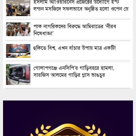
ইসলাম অ্যাওয়ারনেস প্রজেক্টের উদ্যোগে ইস্ট
লন্ডন মসজিদে সফলভাবে অনুষ্ঠিত হলো ওপেন ডে
ও এক্সিবিশন
পাক নাগরিকদের বিরুদ্ধে আমিরাতের ‘নীরব
নিষেধাজ্ঞা’
হুকিতে বিশ্ব, এখন বাঁচার উপায় মাত্র একটি!
গোলাপগঞ্জে এনসিপি’র গাড়িবহরে হামলা,
সারজিস আলমের গাড়ির গ্লাস ভাঙচুর