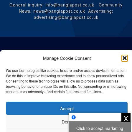
General inquiry: info@banglapost.co.uk Community
News: news@banglapost.co.uk Advertising:
advertising@banglapost.co.uk
Manage Cookie Consent
We use technologies like cookies to store and/or access device information.
We do this to improve browsing experience and to show personalized ads.
Consenting to these technologies will allow us to process data such as
browsing behavior or unique IDs on this site. Not consenting or withdrawing
consent, may adversely affect certain features and functions.
© All rights reserved Bangla Post
2026
| Any unauthorised use or
Accept
reproduction of our content is strictly prohibited.
x
Deny
Click to accept marketing