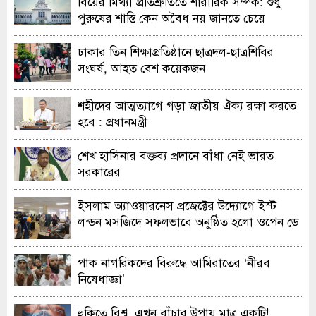
বিয়ের মিথ্যা প্রতিশ্রুতিতে শারীরিক সম্পর্ক: শুধু
পুরুষের শাস্তি কেন অবৈধ নয় জানতে চেয়ে
হাইকোর্টের রুল
ঢাকার তিন শিক্ষাপ্রতিষ্ঠানে ছাত্রদল-ছাত্রশিবির
সংঘর্ষ, আহত বেশ কয়েকজন
শহীদের আত্মত্যাগে গড়া জাতীয় ঐক্য রক্ষা করতে
হবে : প্রধানমন্ত্রী
শেখ হাসিনার বক্তব্য প্রদানে বাঁধা নেই ভারত
সরকারের
ইসলাম অ্যাওয়ারনেস প্রজেক্টের উদ্যোগে ইস্ট
লন্ডন মসজিদে সফলভাবে অনুষ্ঠিত হলো ওপেন ডে
ও এক্সিবিশন
পাক নাগরিকদের বিরুদ্ধে আমিরাতের ‘নীরব
নিষেধাজ্ঞা’
হুকিতে বিশ্ব, এখন বাঁচার উপায় মাত্র একটি!