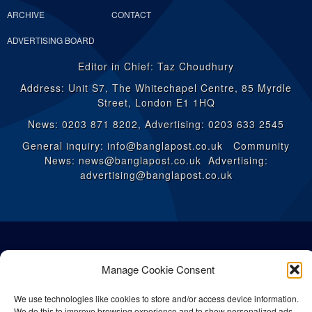
ARCHIVE
CONTACT
ADVERTISING BOARD
Editor in Chief: Taz Choudhury
Address: Unit S7, The Whitechapel Centre, 85 Myrdle
Street, London E1 1HQ
News: 0203 871 8202, Advertising: 0203 633 2545
General inquiry: info@banglapost.co.uk Community
News: news@banglapost.co.uk Advertising:
advertising@banglapost.co.uk
Manage Cookie Consent
We use technologies like cookies to store and/or access device information.
We do this to improve browsing experience and to show personalized ads.