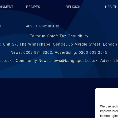
AINMENT
RECIPES
RELIGION
HEALTH
T
ADVERTISING BOARD
Editor in Chief: Taz Choudhury
: Unit S7, The Whitechapel Centre, 85 Myrdle Street, Londo
News: 0203 871 8202, Advertising: 0203 633 2545
st.co.uk Community News: news@banglapost.co.uk Advertisin
We use techn
improve bro
technologies