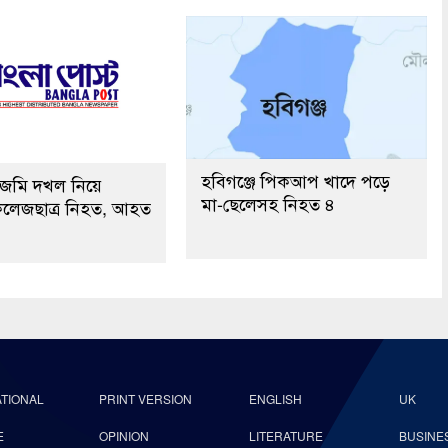
হবিগঞ্জে পিকআপ খাদে পড়ে
ে জমি দখল নিয়ে
মা-ছেলেসহ নিহত ৪
 কলেজছাত্র নিহত, আহত
ATIONAL
PRINT VERSION
ENGLISH
UK
E
OPINION
LITERATURE
BUSINE