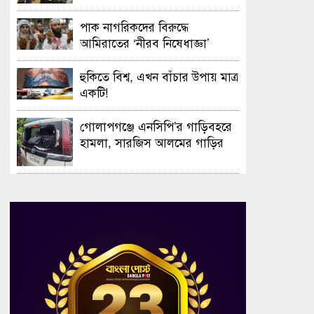
সফলভাবে অনুষ্ঠিত হলো ওপেন ডে
ও এক্সিবিশন
পাক নাগরিকদের বিরুদ্ধে
আমিরাতের ‘নীরব নিষেধাজ্ঞা’
হুকিতে বিশ্ব, এখন বাঁচার উপায় মাত্র
একটি!
গোলাপগঞ্জে এনসিপি’র গাড়িবহরে
হামলা, সারজিস আলমের গাড়ির
গ্লাস ভাঙচুর