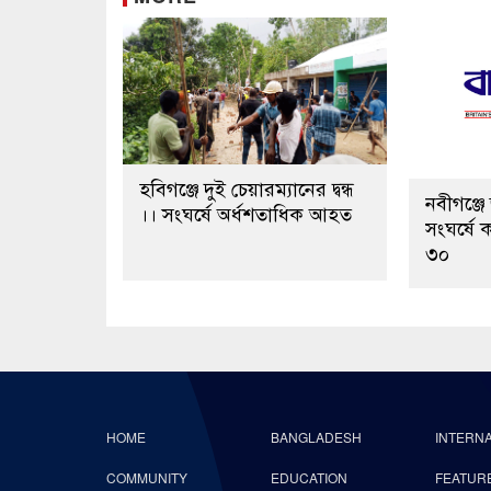
হবিগঞ্জে দুই চেয়ারম্যানের দ্বন্ধ
নবীগঞ্জ
।। সংঘর্ষে অর্ধশতাধিক আহত
সংঘর্ষে
৩০
HOME
BANGLADESH
INTERN
COMMUNITY
EDUCATION
FEATUR