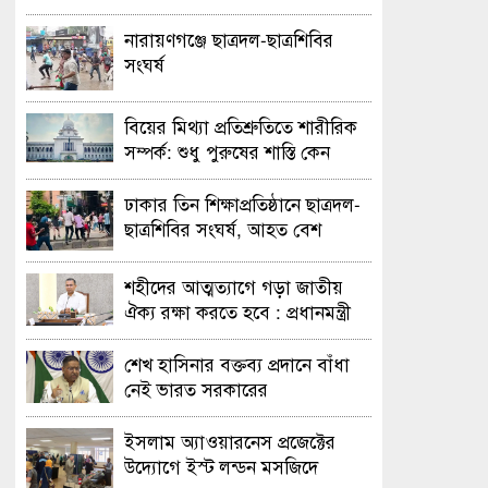
নারায়ণগঞ্জে ছাত্রদল-ছাত্রশিবির
সংঘর্ষ
বিয়ের মিথ্যা প্রতিশ্রুতিতে শারীরিক
সম্পর্ক: শুধু পুরুষের শাস্তি কেন
অবৈধ নয় জানতে চেয়ে হাইকোর্টের
রুল
ঢাকার তিন শিক্ষাপ্রতিষ্ঠানে ছাত্রদল-
ছাত্রশিবির সংঘর্ষ, আহত বেশ
কয়েকজন
শহীদের আত্মত্যাগে গড়া জাতীয়
ঐক্য রক্ষা করতে হবে : প্রধানমন্ত্রী
শেখ হাসিনার বক্তব্য প্রদানে বাঁধা
নেই ভারত সরকারের
ইসলাম অ্যাওয়ারনেস প্রজেক্টের
উদ্যোগে ইস্ট লন্ডন মসজিদে