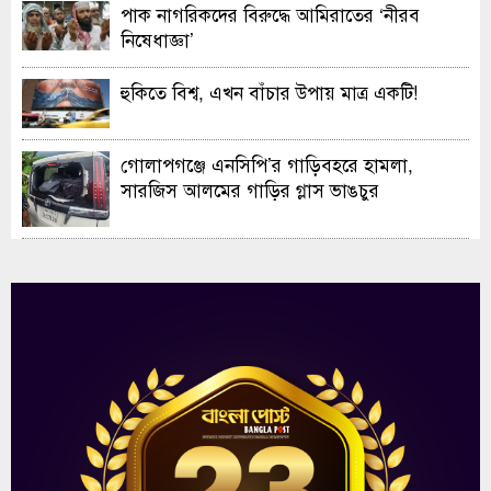
পাক নাগরিকদের বিরুদ্ধে আমিরাতের ‘নীরব
নিষেধাজ্ঞা’
হুকিতে বিশ্ব, এখন বাঁচার উপায় মাত্র একটি!
গোলাপগঞ্জে এনসিপি’র গাড়িবহরে হামলা,
সারজিস আলমের গাড়ির গ্লাস ভাঙচুর