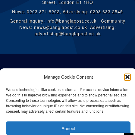
Street, London E1 1HQ
News: 0203 871 8202, Advertising: 0203 633 2545
General inquiry: info@banglapost.co.uk Community
News: news@banglapost.co.uk Advertising:
advertising@banglapost.co.uk
Manage Cookie Consent
We use technologies like cookies to store and/or access device information.
We do this to improve browsing experience and to show personalized ads.
Consenting to these technologies will allow us to process data such as
browsing behavior or unique IDs on this site. Not consenting or withdrawing
consent, may adversely affect certain features and functions.
© All rights reserved Bangla Post
2026
| Any unauthorised use or
Accept
reproduction of our content is strictly prohibited.