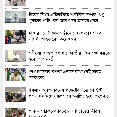
বিয়ের মিথ্যা প্রতিশ্রুতিতে শারীরিক সম্পর্ক: শুধু
পুরুষের শাস্তি কেন অবৈধ নয় জানতে চেয়ে
হাইকোর্টের রুল
ঢাকার তিন শিক্ষাপ্রতিষ্ঠানে ছাত্রদল-ছাত্রশিবির
সংঘর্ষ, আহত বেশ কয়েকজন
শহীদের আত্মত্যাগে গড়া জাতীয় ঐক্য রক্ষা করতে
হবে : প্রধানমন্ত্রী
শেখ হাসিনার বক্তব্য প্রদানে বাঁধা নেই ভারত
সরকারের
ইসলাম অ্যাওয়ারনেস প্রজেক্টের উদ্যোগে ইস্ট
লন্ডন মসজিদে সফলভাবে অনুষ্ঠিত হলো ওপেন ডে
ও এক্সিবিশন
পাক নাগরিকদের বিরুদ্ধে আমিরাতের ‘নীরব
নিষেধাজ্ঞা’