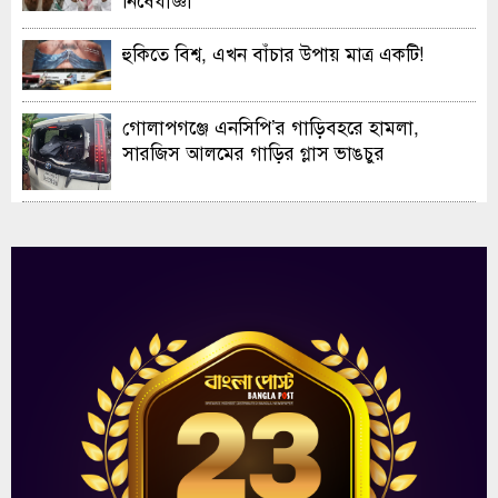
হুকিতে বিশ্ব, এখন বাঁচার উপায় মাত্র একটি!
গোলাপগঞ্জে এনসিপি’র গাড়িবহরে হামলা,
সারজিস আলমের গাড়ির গ্লাস ভাঙচুর