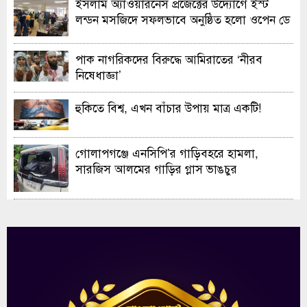
ইসলাম অ্যাওয়ারনেস প্রজেক্টের উদ্যোগে ইস্ট
লন্ডন মসজিদে সফলভাবে অনুষ্ঠিত হলো ওপেন ডে
ও এক্সিবিশন
পাক নাগরিকদের বিরুদ্ধে আমিরাতের ‘নীরব
নিষেধাজ্ঞা’
হুকিতে বিশ্ব, এখন বাঁচার উপায় মাত্র একটি!
গোলাপগঞ্জে এনসিপি’র গাড়িবহরে হামলা,
সারজিস আলমের গাড়ির গ্লাস ভাঙচুর