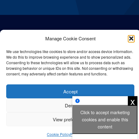
Manage Cookie Consent
We use technologies like cookies to store and/or access device information.
We do this to improve browsing experience and to show personalized ads.
Consenting to these technologies will allow us to process data such as
browsing behavior or unique IDs on this site. Not consenting or withdrawing
consent, may adversely affect certain features and functions.
© All rights reserved Bangla Post
2026
| Any unauthorised use or
Accept
reproduction of our content is strictly prohibited.
x
Deny
Click to accept marketing
Privacy Policy
Cookie Policy
View preferences
cookies and enable this
content
Cookie Policy
Privacy Policy