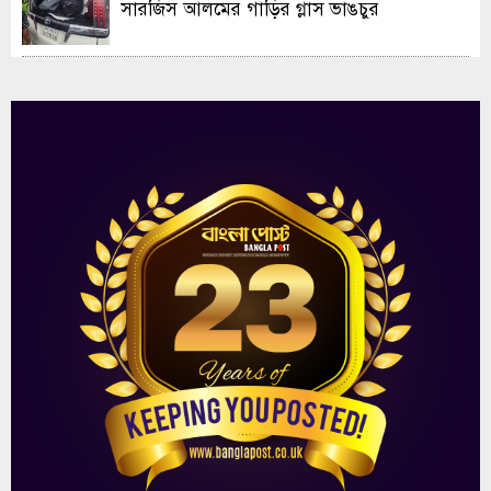
সারজিস আলমের গাড়ির গ্লাস ভাঙচুর