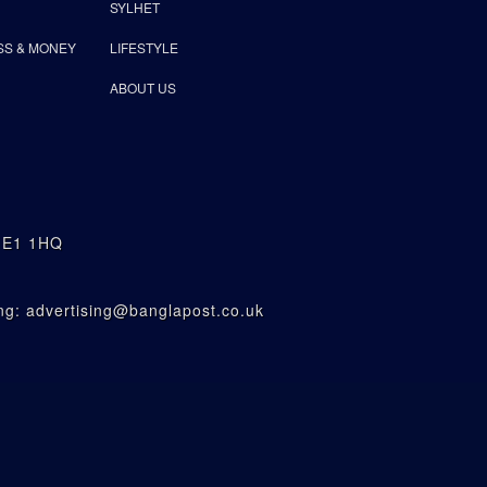
SYLHET
SS & MONEY
LIFESTYLE
ABOUT US
n E1 1HQ
g: advertising@banglapost.co.uk