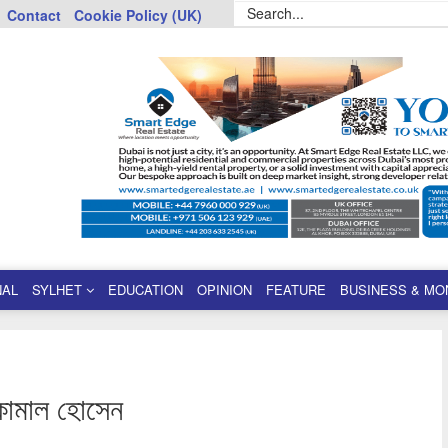
Contact
Cookie Policy (UK)
NAL
SYLHET
EDUCATION
OPINION
FEATURE
BUSINESS & MO
 কামাল হোসেন