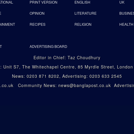
ATIONAL
PRINT VERSION
ENGLISH
UK
E
OPINION
LITERATURE
BUSINE
AINMENT
RECIPES
RELIGION
HEALTH
T
ADVERTISING BOARD
Editor in Chief: Taz Choudhury
: Unit S7, The Whitechapel Centre, 85 Myrdle Street, Londo
News: 0203 871 8202, Advertising: 0203 633 2545
st.co.uk Community News: news@banglapost.co.uk Advertisin