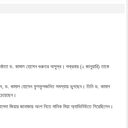
dly
re
্ঠাতা ড. কামাল হোসেন গুরুতর অসুস্থ। শুক্রবার (২ জানুয়ারি) তাকে
নান, ড. কামাল হোসেন ফুসফুসজনিত সমস্যায় ভুগছেন। তিনি ড. কামাল
 চেয়েছেন।
খালেদা জিয়ার জানাজায় অংশ নিতে মানিক মিয়া অ্যাভিনিউতে গিয়েছিলেন।
dly
re