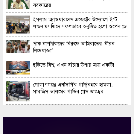
সরকারের
ইসলাম অ্যাওয়ারনেস প্রজেক্টের উদ্যোগে ইস্ট
লন্ডন মসজিদে সফলভাবে অনুষ্ঠিত হলো ওপেন ডে
ও এক্সিবিশন
পাক নাগরিকদের বিরুদ্ধে আমিরাতের ‘নীরব
নিষেধাজ্ঞা’
হুকিতে বিশ্ব, এখন বাঁচার উপায় মাত্র একটি!
গোলাপগঞ্জে এনসিপি’র গাড়িবহরে হামলা,
সারজিস আলমের গাড়ির গ্লাস ভাঙচুর