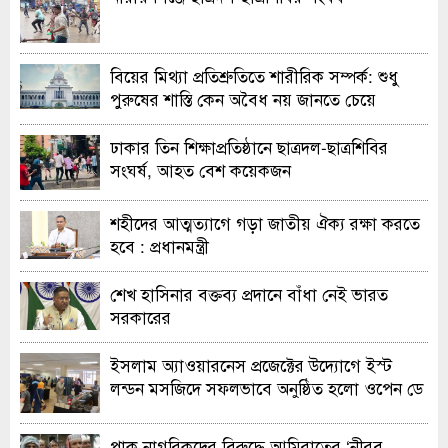
বিয়ের মিথ্যা প্রতিশ্রুতিতে শারীরিক সম্পর্ক: শুধু
পুরুষের শাস্তি কেন অবৈধ নয় জানতে চেয়ে
হাইকোর্টের রুল
ঢাকার তিন শিক্ষাপ্রতিষ্ঠানে ছাত্রদল-ছাত্রশিবির
সংঘর্ষ, আহত বেশ কয়েকজন
শহীদের আত্মত্যাগে গড়া জাতীয় ঐক্য রক্ষা করতে
হবে : প্রধানমন্ত্রী
শেখ হাসিনার বক্তব্য প্রদানে বাঁধা নেই ভারত
সরকারের
ইসলাম অ্যাওয়ারনেস প্রজেক্টের উদ্যোগে ইস্ট
লন্ডন মসজিদে সফলভাবে অনুষ্ঠিত হলো ওপেন ডে
ও এক্সিবিশন
পাক নাগরিকদের বিরুদ্ধে আমিরাতের ‘নীরব