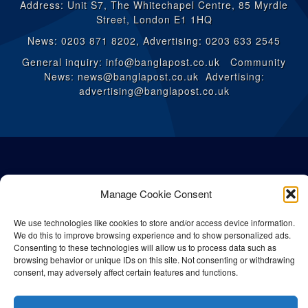
Address: Unit S7, The Whitechapel Centre, 85 Myrdle
Street, London E1 1HQ
News: 0203 871 8202, Advertising: 0203 633 2545
General inquiry: info@banglapost.co.uk Community
News: news@banglapost.co.uk Advertising:
advertising@banglapost.co.uk
Manage Cookie Consent
We use technologies like cookies to store and/or access device information.
We do this to improve browsing experience and to show personalized ads.
Consenting to these technologies will allow us to process data such as
browsing behavior or unique IDs on this site. Not consenting or withdrawing
consent, may adversely affect certain features and functions.
© All rights reserved Bangla Post
2026
| Any unauthorised use or