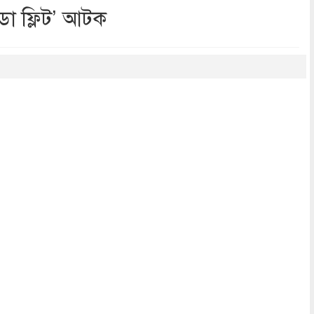
ডো ফ্লিট’ আটক
dly
re