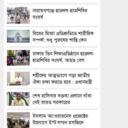
নারায়ণগঞ্জে ছাত্রদল-ছাত্রশিবির
সংঘর্ষ
বিয়ের মিথ্যা প্রতিশ্রুতিতে শারীরিক
সম্পর্ক: শুধু পুরুষের শাস্তি কেন
অবৈধ নয় জানতে চেয়ে হাইকোর্টের
রুল
ঢাকার তিন শিক্ষাপ্রতিষ্ঠানে ছাত্রদল-
ছাত্রশিবির সংঘর্ষ, আহত বেশ
কয়েকজন
শহীদের আত্মত্যাগে গড়া জাতীয়
ঐক্য রক্ষা করতে হবে : প্রধানমন্ত্রী
শেখ হাসিনার বক্তব্য প্রদানে বাঁধা
নেই ভারত সরকারের
ইসলাম অ্যাওয়ারনেস প্রজেক্টের
উদ্যোগে ইস্ট লন্ডন মসজিদে