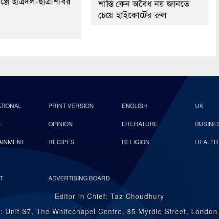
্জে ছাত্রদল-ছাত্রশিবির
শাস্তি কেন অবৈধ নয় জানতে
চেয়ে হাইকোর্টের রুল
ATIONAL
PRINT VERSION
ENGLISH
UK
E
OPINION
LITERATURE
BUSINE
AINMENT
RECIPES
RELIGION
HEALTH
T
ADVERTISING BOARD
Editor in Chief: Taz Choudhury
: Unit S7, The Whitechapel Centre, 85 Myrdle Street, Londo