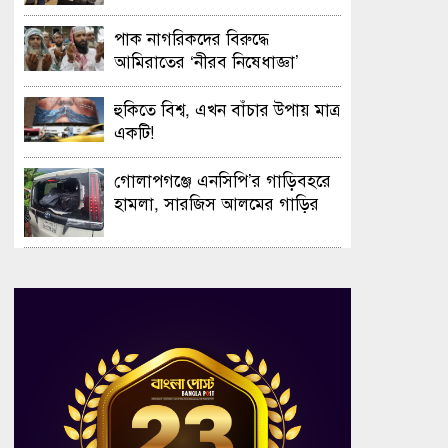
সফলভাবে অনুষ্ঠিত হলো ওপেন ডে
ও এক্সিবিশন
পাক নাগরিকদের বিরুদ্ধে
আমিরাতের ‘নীরব নিষেধাজ্ঞা’
হুকিতে বিশ্ব, এখন বাঁচার উপায় মাত্র
একটি!
গোলাপগঞ্জে এনসিপি’র গাড়িবহরে
হামলা, সারজিস আলমের গাড়ির
গ্লাস ভাঙচুর