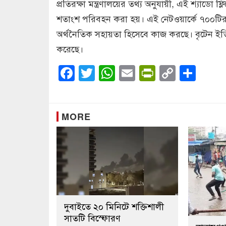
প্রতিরক্ষা মন্ত্রণালয়ের তথ্য অনুযায়ী, এই শ্যাডো 
শতাংশ পরিবহন করা হয়। এই নেটওয়ার্কে ৭০০টিরও ব
অর্থনৈতিক সহায়তা হিসেবে কাজ করছে। বৃটেন ই
করেছে।
Facebook
Twitter
WhatsApp
Email
PrintFrien
Copy
Sha
Link
MORE
দুবাইতে ২০ মিনিটে শক্তিশালী
সাতটি বিস্ফোরণ