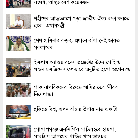
সংঘর্ষ, আহত বেশ কয়েকজন
শহীদের আত্মত্যাগে গড়া জাতীয় ঐক্য রক্ষা করতে
হবে : প্রধানমন্ত্রী
শেখ হাসিনার বক্তব্য প্রদানে বাঁধা নেই ভারত
সরকারের
ইসলাম অ্যাওয়ারনেস প্রজেক্টের উদ্যোগে ইস্ট
লন্ডন মসজিদে সফলভাবে অনুষ্ঠিত হলো ওপেন ডে
ও এক্সিবিশন
পাক নাগরিকদের বিরুদ্ধে আমিরাতের ‘নীরব
নিষেধাজ্ঞা’
হুকিতে বিশ্ব, এখন বাঁচার উপায় মাত্র একটি!
গোলাপগঞ্জে এনসিপি’র গাড়িবহরে হামলা,
সারজিস আলমের গাড়ির গ্লাস ভাঙচুর