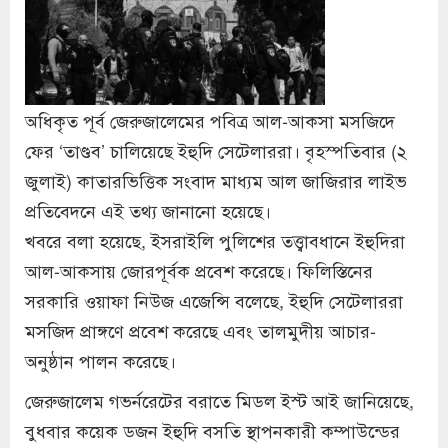
অধিকৃত পূর্ব জেরুজালেমের পবিত্র আল-আকসা মসজিদে
ফের ‘তাণ্ডব’ চালিয়েছে ইহুদি সেটেলাররা। বৃহস্পতিবার (২
জুলাই) কাতারভিত্তিক সংবাদ মাধ্যম আল জাজিরার লাইভ
প্রতিবেদনে এই তথ্য জানানো হয়েছে।
খবরে বলা হয়েছে, ইসরাইলি পুলিশের তত্ত্বাবধানে ইহুদিরা
আল-আকসায় জোরপূর্বক প্রবেশ করেছে। ফিলিস্তিনের
সরকারি ওয়াফা নিউজ এজেন্সি বলেছে, ইহুদি সেটেলাররা
মসজিদ প্রাঙ্গণে প্রবেশ করেছে এবং তালমুদীয় আচার-
অনুষ্ঠান পালন করেছে।
জেরুজালেম গভর্নরেটের বরাতে মিডল ইস্ট আই জানিয়েছে,
বুধবার কয়েক ডজন ইহুদি বসতি স্থাপনকারী কম্পাউন্ডের