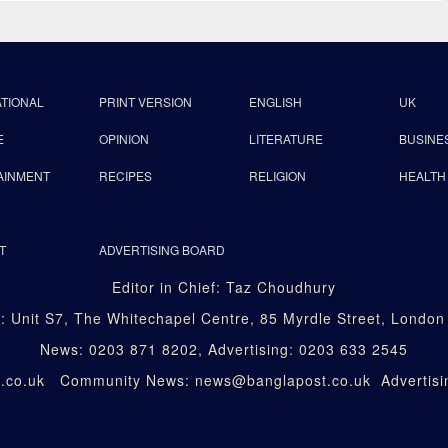
ATIONAL
PRINT VERSION
ENGLISH
UK
E
OPINION
LITERATURE
BUSINE
AINMENT
RECIPES
RELIGION
HEALTH
T
ADVERTISING BOARD
Editor in Chief: Taz Choudhury
: Unit S7, The Whitechapel Centre, 85 Myrdle Street, Londo
News: 0203 871 8202, Advertising: 0203 633 2545
st.co.uk Community News: news@banglapost.co.uk Advertisin