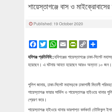
শায়েস্তাগঞ্জে বাস ও মাইক্রোবাসে
Published: 19 October 2020
Facebook
Twitter
WhatsApp
Email
PrintFrien
Copy
Sha
Link
হবিগঞ্জের শায়েস্তাগঞ্জে ঢাকা-সিলেট মহা
হবিগঞ্জ প্রতিনিধি::
হয়েছেন। এ ঘটনায় আহত হয়েছেন আরও অন্তত ১০ জন। সো
পুলিশ জানায়, ঢাকা-সিলেট মহাসড়কে ঢাকাগামী মিতালী পরিবহন
শায়েস্তাগঞ্জ ফায়ার সার্ভিস ও শায়েস্তাগঞ্জ হাইওয়ে থানা
প্রেরণ করে।
শায়েস্তাগঞ্জ হাইওয়ে থানার ভারপাপ্ত কর্মকর্তা তৌফিকুল 