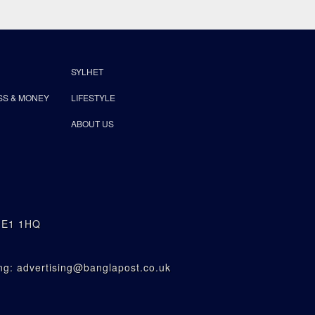
SYLHET
SS & MONEY
LIFESTYLE
ABOUT US
n E1 1HQ
g: advertising@banglapost.co.uk