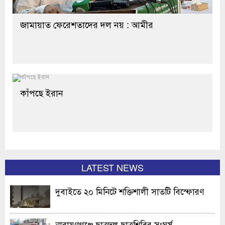
জামায়াত ফেরেশতাদের দল নয় : আমীর
কাঁপছে ইরান
LATEST NEWS
দুবাইতে ২০ মিনিটে শক্তিশালী সাতটি বিস্ফোরণ
নারায়ণগঞ্জে ছাত্রদল-ছাত্রশিবির সংঘর্ষ