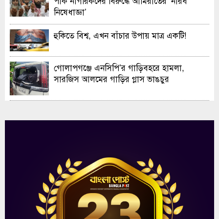
পাক নাগরিকদের বিরুদ্ধে আমিরাতের ‘নীরব
নিষেধাজ্ঞা’
হুকিতে বিশ্ব, এখন বাঁচার উপায় মাত্র একটি!
গোলাপগঞ্জে এনসিপি’র গাড়িবহরে হামলা,
সারজিস আলমের গাড়ির গ্লাস ভাঙচুর