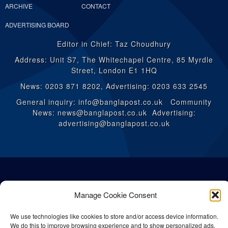
ARCHIVE
CONTACT
ADVERTISING BOARD
Editor in Chief: Taz Choudhury
Address: Unit S7, The Whitechapel Centre, 85 Myrdle
Street, London E1 1HQ
News: 0203 871 8202, Advertising: 0203 633 2545
General inquiry: info@banglapost.co.uk Community
News: news@banglapost.co.uk Advertising:
advertising@banglapost.co.uk
Manage Cookie Consent
We use technologies like cookies to store and/or access device information.
We do this to improve browsing experience and to show personalized ads.