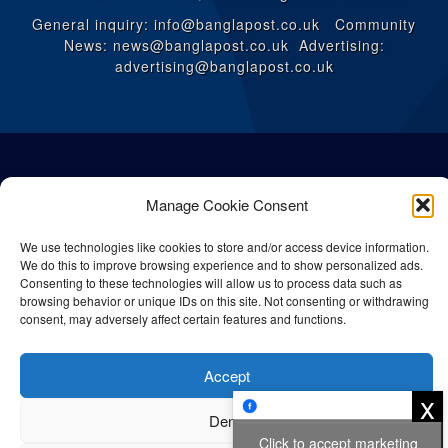
General inquiry: info@banglapost.co.uk Community
News: news@banglapost.co.uk Advertising:
advertising@banglapost.co.uk
Manage Cookie Consent
We use technologies like cookies to store and/or access device information.
We do this to improve browsing experience and to show personalized ads.
Consenting to these technologies will allow us to process data such as
browsing behavior or unique IDs on this site. Not consenting or withdrawing
consent, may adversely affect certain features and functions.
© All rights reserved Bangla Post
2026
| Any unauthorised use or
Accept
reproduction of our content is strictly prohibited.
x
Deny
Click to accept marketing