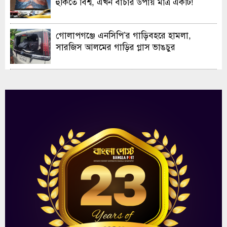
হুকিতে বিশ্ব, এখন বাঁচার উপায় মাত্র একটি!
গোলাপগঞ্জে এনসিপি’র গাড়িবহরে হামলা,
সারজিস আলমের গাড়ির গ্লাস ভাঙচুর