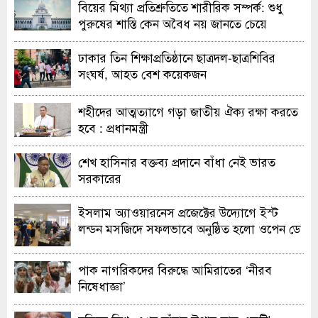
বিয়ের মিথ্যা প্রতিশ্রুতিতে শারীরিক সম্পর্ক: শুধু
পুরুষের শাস্তি কেন অবৈধ নয় জানতে চেয়ে
হাইকোর্টের রুল
ঢাকার তিন শিক্ষাপ্রতিষ্ঠানে ছাত্রদল-ছাত্রশিবির
সংঘর্ষ, আহত বেশ কয়েকজন
শহীদের আত্মত্যাগে গড়া জাতীয় ঐক্য রক্ষা করতে
হবে : প্রধানমন্ত্রী
শেখ হাসিনার বক্তব্য প্রদানে বাঁধা নেই ভারত
সরকারের
ইসলাম অ্যাওয়ারনেস প্রজেক্টের উদ্যোগে ইস্ট
লন্ডন মসজিদে সফলভাবে অনুষ্ঠিত হলো ওপেন ডে
ও এক্সিবিশন
পাক নাগরিকদের বিরুদ্ধে আমিরাতের ‘নীরব
নিষেধাজ্ঞা’